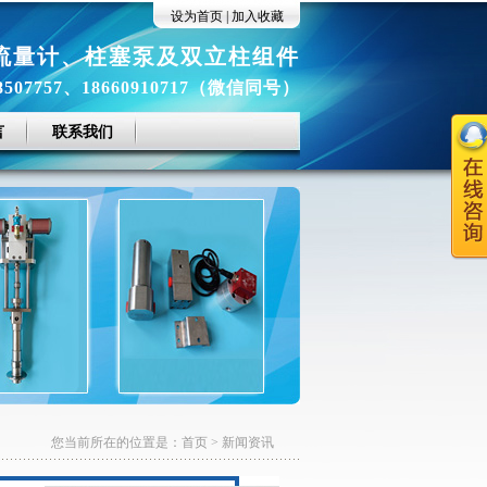
设为首页
|
加入收藏
流量计
、
柱塞泵及双立柱组件
8507757、18660910717（微信同号）
言
联系我们
您当前所在的位置是：
首页
>
新闻资讯