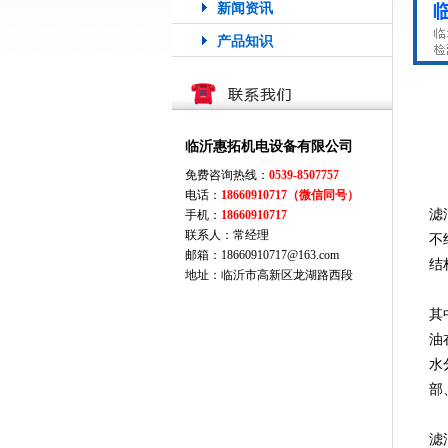
新闻资讯
产品知识
临沂惠拓机电设备有限公司
免费咨询热线：
0539-8507757
电话：
18660910717（微信同号）
滤
手机：
18660910717
联系人：常经理
不
邮箱：18660910717@163.com
结
地址：临沂市高新区龙湖路西段
其
油
水
部
滤