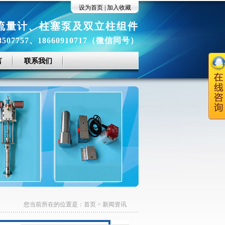
设为首页
|
加入收藏
流量计
、
柱塞泵及双立柱组件
8507757、18660910717（微信同号）
言
联系我们
您当前所在的位置是：
首页
>
新闻资讯