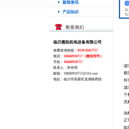
新闻资讯
产品知识
临沂惠拓机电设备有限公司
免费咨询热线：
0539-8507757
电话：
18660910717（微信同号）
手机：
18660910717
滤
联系人：常经理
都
邮箱：18660910717@163.com
地址：临沂市高新区龙湖路西段
何
滤
个
洗
油
正
如