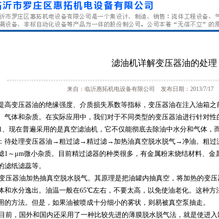
滤油机详解变压器油的处理
来自：临沂惠拓机电设备有限公司 发布日期：2013/7/17 
提高变压器油的绝缘强度、介质损失系数等指标，变压器油在注入油箱之
、气体和杂质。在实际应用中，我们对于不同类型的变压器油进行针对性
、现在普遍采用的是真空滤油机，它不仅能彻底去除油中水分和气体，
：待处理变压器油→粗过滤→精过滤→加热油真空脱水脱气→净油。粗过
滤1～μm微小杂质。目前精过滤器的种类很多，有金属粉末烧结材料、金
的滤纸滤蕊等。
压器油加热抽真空脱水脱气。其原理是把油罐内抽真空，将加热的变压
体和水分逸出。油温一般在65℃左右，不要太高，以免使油老化。这种方
用的方法。但是，如果油被喷成十分细小的雾状，则易被真空泵抽走。
前，国外和国内还采用了一种比较先进的薄膜脱水脱气法，就是使进入