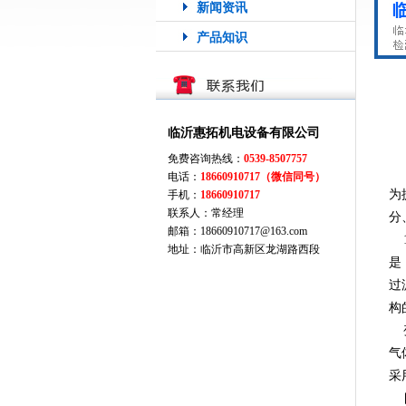
新闻资讯
产品知识
临沂惠拓机电设备有限公司
免费咨询热线：
0539-8507757
电话：
18660910717（微信同号）
为
手机：
18660910717
联系人：常经理
分
邮箱：18660910717@163.com
1
地址：临沂市高新区龙湖路西段
是
过
构
变
气
采
目