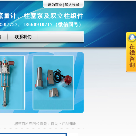
设为首页
|
加入收藏
流量计
、
柱塞泵及双立柱组件
8507757、18660910717（微信同号）
言
联系我们
您当前所在的位置是：
首页
>
产品知识