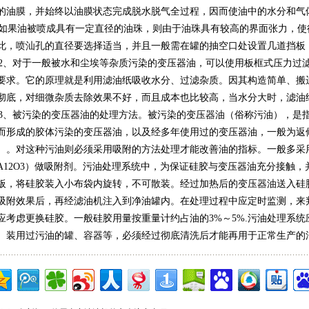
的油膜，并始终以油膜状态完成脱水脱气全过程，因而使油中的水分和气
果油被喷成具有一定直径的油珠，则由于油珠具有较高的界面张力，使
此，喷汕孔的直径要选择适当，并且一般需在罐的抽空口处设置几道挡板
、对于一般被水和尘埃等杂质污染的变压器油，可以使用板框式压力过
要求。它的原理就是利用滤油纸吸收水分、过滤杂质。因其构造简单、搬
彻底，对细微杂质去除效果不好，而且成本也比较高，当水分大时，滤油
、被污染的变压器油的处理方法。被污染的变压器油（俗称污油），是
而形成的胶体污染的变压器油，以及经多年使用过的变压器油，一般为返
）。对这种污油则必须采用吸附的方法处理才能改善油的指标。一般多采用
A12O3）做吸附剂。污油处理系统中，为保证硅胶与变压器油充分接触
板，将硅胶装入小布袋内旋转，不可散装。经过加热后的变压器油送入硅
吸附效果后，再经滤油机注入到净油罐内。在处理过程中应定时监测，来
应考虑更换硅胶。一般硅胶用量按重量计约占油的3%～5%.污油处理系
。装用过污油的罐、容器等，必须经过彻底清洗后才能再用于正常生产的