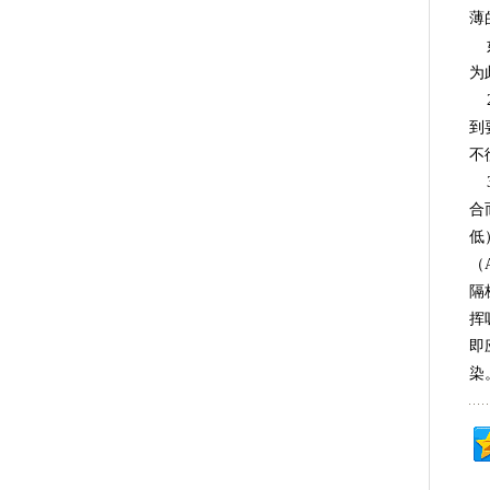
薄
如
为
2
到
不
3
合
低
（
隔
挥
即
染