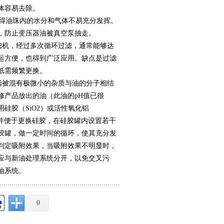
体容易去除。
得油珠内的水分和气体不易充分发挥。
，防止变压器油被真空泵抽走。
滤机，经过多次循环过滤，通常能够达
运方便，也得到广泛应用。缺点是过滤
纸需频繁更换。
指被混有极微小的杂质与油的分子相结
修产品放出的油（此油的pH值已很
硅胶（SiO2）或活性氧化铝
，并便于更换硅胶，在硅胶罐内设置若干
胶罐，做一定时间的循环，使其充分发
判定吸附效果，当吸附效果不明显时，
统应与新油处理系统分开，以免交叉污
油系统。
0